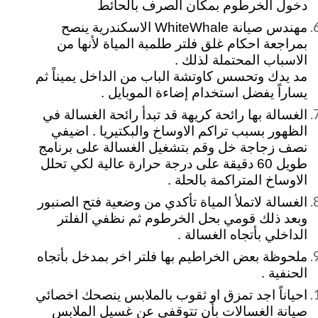
دخول الخرطوم بمكان الصرف بالحائط
مهندس صيانة WhiteWhale الاسكندرية ينصح
بمراجعة احكام غلق فلتر طلمبة المياة لأنها من
الاسباب المحتملة لذلك .
مد يدك وتحسس كاوتشة الباب من الداخل يميناً ثم
يساراً يفضل استخدام إضاءة الموبايل .
الغسالة بها رائحة كريهة قد تبدأ رائحة الغسالة في
الظهور بسبب تراكم الاوساخ والبكتيريا . اضيفي
نصف زجاجة خل وقم بتشغيل الغسالة على برنامج
طويل 60 دقيقة على درجة حرارة عالية لكي تحلل
الاوساخ المتراكمة بالحلة .
الغسالة لاتملأ المياة تأكدي من وضعية فتح الصنبور
وبعد ذلك قومي بحل الخرطوم ثم نظفي الفلتر
الداخلي بأتجاه الغسالة .
ملحوظة بعض الخراطيم بها فلتر اخر بمدخل بأتجاه
الحنفية .
احياناً اجد تمزق او ثقوب بالملابس ينصحك اخصائي
صيانة الغسالات بأن تتوقفي عن غسيل الملابس