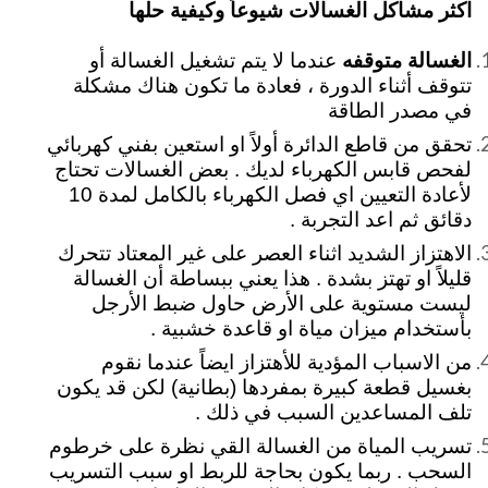
اكثر مشاكل الغسالات شيوعاً وكيفية حلها
الغسالة متوقفه
عندما لا يتم تشغيل الغسالة أو
تتوقف أثناء الدورة ، فعادة ما تكون هناك مشكلة
في مصدر الطاقة
تحقق من قاطع الدائرة أولاً او استعين بفني كهربائي
لفحص قابس الكهرباء لديك . بعض الغسالات تحتاج
لأعادة التعيين اي فصل الكهرباء بالكامل لمدة 10
دقائق ثم اعد التجربة .
الاهتزاز الشديد اثناء العصر على غير المعتاد تتحرك
قليلاً او تهتز بشدة . هذا يعني ببساطة أن الغسالة
ليست مستوية على الأرض حاول ضبط الأرجل
بأستخدام ميزان مياة او قاعدة خشبية .
من الاسباب المؤدية للأهتزاز ايضاً عندما نقوم
بغسيل قطعة كبيرة بمفردها (بطانية) لكن قد يكون
تلف المساعدين السبب في ذلك .
تسريب المياة من الغسالة القي نظرة على خرطوم
السحب . ربما يكون بحاجة للربط او سبب التسريب