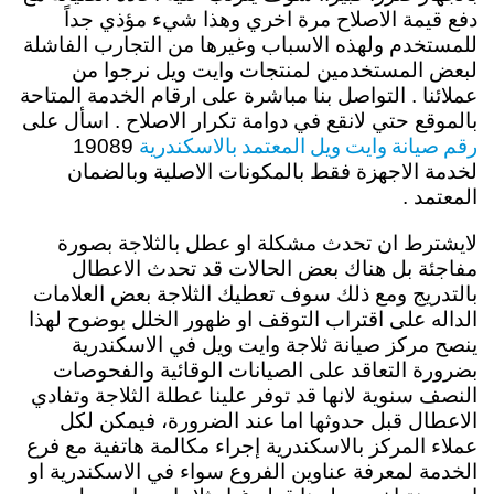
دفع قيمة الاصلاح مرة اخري وهذا شيء مؤذي جداً
للمستخدم ولهذه الاسباب وغيرها من التجارب الفاشلة
لبعض المستخدمين لمنتجات وايت ويل نرجوا من
عملائنا . التواصل بنا مباشرة على ارقام الخدمة المتاحة
بالموقع حتي لانقع في دوامة تكرار الاصلاح . اسأل على
رقم صيانة وايت ويل المعتمد بالاسكندرية
19089
لخدمة الاجهزة فقط بالمكونات الاصلية وبالضمان
المعتمد .
لايشترط ان تحدث مشكلة او عطل بالثلاجة بصورة
مفاجئة بل هناك بعض الحالات قد تحدث الاعطال
بالتدريج ومع ذلك سوف تعطيك الثلاجة بعض العلامات
الداله على اقتراب التوقف او ظهور الخلل بوضوح لهذا
ينصح مركز صيانة ثلاجة وايت ويل في الاسكندرية
بضرورة التعاقد على الصيانات الوقائية والفحوصات
النصف سنوية لانها قد توفر علينا عطلة الثلاجة وتفادي
الاعطال قبل حدوثها اما عند الضرورة، فيمكن لكل
عملاء المركز بالاسكندرية إجراء مكالمة هاتفية مع فرع
الخدمة لمعرفة عناوين الفروع سواء في الاسكندرية او