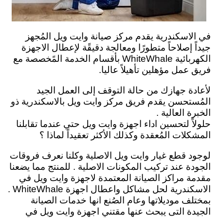
في الاسكندرية يقدم مركز صيانة وايت ويل المُجهز
جيداً إصلاحاً متطورًا ومعالجة دقيقًة لإعطال الاجهزة
الكهربائية WhiteWhale بأقسام الخدمة المًخصصة مع
فريق عمل مؤهلين تأهيلاً عاليا.
لأعادة جهازك من حالة التوقف إلى العمل الجيد
المُستحسن يقدم فريق مركز وايت ويل بالاسكندرية ذو
الخبرة العالية .
حلولاً لتحسين اداء اجهزة وايت ويل حتي عندما تقابلنا
المشكلات المُعقدة وكذلك الأكثر تعقيداً لماذا ؟
لوجود قطع غيار وايت ويل الاصلية وكلنا نعرف فروقات
الجودة عند تركيب المكونات الاصلية . للمنتج مما يضعنا
مقدمة مراكز الصيانة المعتمدة لاجهزة وايت ويل في
الاسكندرية لحل مشاكل واعطال اجهزة WhiteWhale .
بمختلف موديلاتها وعام الصُنع انها خدمات الصيانة
الجيدة التى يبحث عنها مقتني اجهزة وايت ويل في