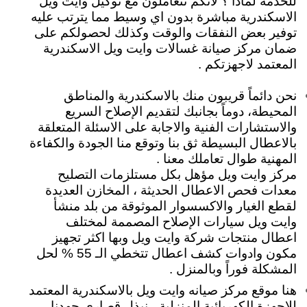
للخدمة لماذا ؟ لأنكم تتعاملون مع توكيل وايت ويل
الاسكندرية مباشرة بدون اي وسيط مما يترتب عليه
توفير بعض النفقات والوقت وكذلك لحصولكم على
ضمان مركز صيانة غسالات وايت ويل الاسكندرية
المعتمد لاجهزتكم .
نحن دائماً قريبون منك بالاسكندرية والمناطق
المحيطة، دوماً
بجانبك لتقديم الإصلاح السريع
والاستشارات الفنية والاجابة على الاسئلة المتعلقة
بالاعطال البسيطة ثق بنا وتوقع منا الجودة والكفاءة
المهنية طوال تعاملك معنا .
مركز وايت ويل مؤهل بكل مستلزمات التصليح
معدات فحص الاعطال الحديثة ، المخازن العديدة
لقطع الغيار والاكسسوار الموثوقة من بلد منشأ
وايت ويل سيارات الإصلاح المصممة لمختلف
اعطال منتجات شركة وايت ويل وبها اكثر تجهيز
مكون وادوات كشف اعطال تتخطي الـ 55 % لحل
المشكلة فوراً وبالمنزل .
هنا موقع مركز صيانه وايت ويل بالاسكندرية المعتمد
للاجهزة الكهربائية المنزلية ،
نبذل قصاري جهدنا