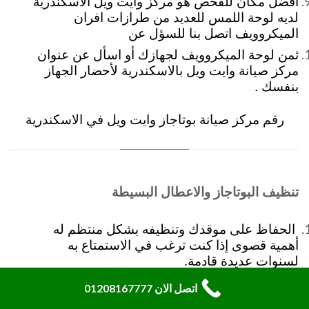
أفضل مكان للفحص هو مركز وايت ويل الاسكندرية
لديه لوحة اللمس للعديد من طرازات افران
الميكروويف اتصل بنا للسؤل عن
ثمن لوحة الميكروويف لجهازك أو اسأل عن عنوان
مركز صيانة وايت ويل بالاسكندرية لأحضار الجهاز
بنفسك .
رقم مركز صيانة بوتاجاز وايت ويل في الاسكندرية
تنظيف البوتاجاز والاعطال البسيطة
الحفاظ على موقدك وتنظيفه بشكل منتظم له
أهمية قصوى إذا كنت ترغب في الاستمتاع به
لسنوات عديدة قادمة.
في حين أن تنظيف الأوساخ بفرن البوتاجاز قد يبدو
اتصل الان 01208167777
أمرًا شاقًا . إلا أنه ليس كذلك إذا كنتي تعرفين من