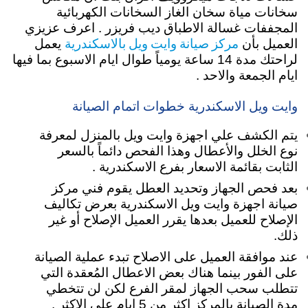
سخانات مياة سخان الغاز السخانات الكهربائية
المجففات غسالة الاطباق ديب فريزر . اعرف عزيزي
مركز صيانة وايت ويل بالاسكندرية
العميل بأن
يعمل
لراحتك مدة 14 ساعة يومياً طوال ايام الاسبوع بما فيها
ايام الجمعة والاحد .
وايت ويل الاسكندرية خطوات اتمام الصيانة
يتم الكشف علي اجهزة وايت ويل بالمنزل لمعرفة
نوع الخلل والأعطال وهذا الفحص دائماً بالسعر
الثابت بقائمة الاسعار بفرع الاسكندرية .
بعد فحص الجهاز وتحديد العطل يقوم فني مركز
صيانة اجهزة وايت ويل الاسكندرية بعرض تكاليف
الإصلاح للعميل بعدها يقرر العميل الإصلاح أو غير
ذلك.
عند موافقة العميل على الاصلاح تبدء عملية الصيانة
على الفور بينما هناك بعض الاعطال المُعقدة التي
تتطلب سحب الجهاز لمقر الفرع لكن لن تتخطي
مدة الصيانة بالمركز اكثر من 5 ايام على الاكثر .