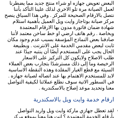
البعض تعويض جهازه او شراء منتج جديد مما يضطرنا
لعمل الصيانة مرة تلو الاخري لذلك علينا التأكد بأننا
نتصل بالارقام الصحيحة للمركز . وفي هذا السياق ينصح
مركز صيانة بوتاجاز وايت ويل العميل بأهمية استلام
شهادة ضمان فاتورة مدون بها الارقام المعتمدة
وبخاصة . رقم هاتف ارضي او خط ساخن معتمد لأننا
صادفنا بعض النماذج المؤسفة بسبب عدم وجود مكان
ثابت لبعض مقدمي الخدمة على الانترنت .
وبطبيعة
الحال يجب على المستخدم أيضًا أن ينتبه جيدًا عند
طلب الاصلاح ولايكون كل التركيز على الاسعار
الرخيصة وما إلى ذلك مسترشدًا بتجارب بعض العملاء
السيئة مع قطع الغيار المقلدة وهذه النقطة الاساسية
لابد للمستخدم الاهتمام بها عند اتصاله لصيانة جهازه .
في السطور الاتية سوف نطلع عملائنا لكيفية التواصل
معنا وتحديد موعد إصلاح بالاسكندرية .
ارقام خدمة وايت ويل بالاسكندرية
لقد تعطل جهازي ماركة وايت ويل واريد التواصل
بأرقام الخدمة المعتمدة ؟ انت هنا معنا بموقع مركز