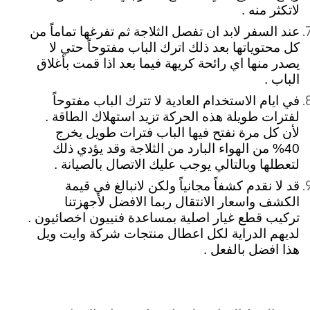
لاتكثر منه .
عند السفر لابد ان تفصل الثلاجة ثم تفرغها تماماً من
كل محتوياتها بعد ذلك اترك الباب مفتوحاً حتي لا
يصدر منها اي رائحة كريهة فيما بعد اذا قمت بأغلاق
الباب .
في ايام الاستخدام العادية لا تترك الباب مفتوحاً
لفترات طويلة هذه الحركة تزيد استهلاك الطاقة .
لأن كل مرة نفتح فيها الباب فترات طويل يخرج
40% من الهواء البارد من الثلاجة وقد يؤدي ذلك
لتعطلها وبالتالي يوجب عليك الاتصال بالصيانة .
قد لا نقدم كشفاً مجانياً ولكن لانبالغ في قيمة
الكشف واسعار الانتقال ربما الافضل لأجهزتنا
تركيب قطع غيار اصلية بمساعدة فنييون اخصائيون .
لديهم الدراية لكل اعطال منتجات شركة وايت ويل
هذا افضل بالفعل .