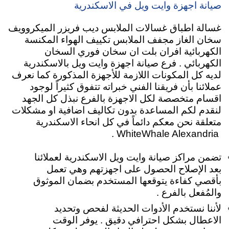
صيانة اجهزة وايت ويل في الاسكندرية
غسالة اطباق غسالات الملابس ديب فريزر الميكروويف
سخان الغاز مجفف الملابس تكييف الهواء المكنسة
الكهربائية افران بلت ان سخان فوري السخان
الكهربائي . فرع صيانة اجهزة وايت ويل بالاسكندرية
لديه كل المكونات اللازمة للأجهزة المذكورة كما نعرف
عملائنا بأن فريقنا الفني خبراته تتفوق كثيراً لوجود
اقسام متخصصة لكل الاجهزة بالفرع نبذل كل الجهد
لنقدم لكم المساعدة بدون تكاليف اضافية او مشكلات
متعلقة نحن معكم دائماً في كل انحاء الاسكندرية
WhiteWhale Alexandria .
تضمن مراكز صيانة وايت ويل الاسكندرية لعملائنا
بعد الإصلاح الحصول على اجهزتهم وهي تعمل
بأقصي كفاءة يتوقعها المستخدم بضمان الموثوق
والمُفعل بالفرع .
لأننا نستخدم الأدوات الحديثة لفحص وتحديد
الاعطال بشكل احترافي دقيق . يوفر الوقت