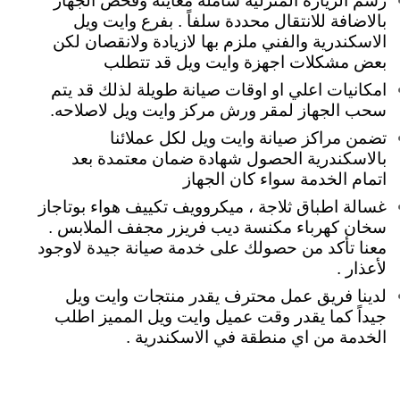
رسم الزيارة المنزلية شاملة معاينة وفحص الجهاز
بالاضافة للانتقال محددة سلفاً . بفرع وايت ويل
الاسكندرية والفني ملزم بها لازيادة ولانقصان لكن
بعض مشكلات اجهزة وايت ويل قد تتطلب
امكانيات اعلي او اوقات صيانة طويلة لذلك قد يتم
سحب الجهاز لمقر ورش مركز وايت ويل لاصلاحه.
تضمن مراكز صيانة وايت ويل لكل عملائنا
بالاسكندرية الحصول شهادة ضمان معتمدة بعد
اتمام الخدمة سواء كان الجهاز
غسالة اطباق ثلاجة ، ميكروويف تكييف هواء بوتاجاز
سخان كهرباء مكنسة ديب فريزر مجفف الملابس .
معنا تأكد من حصولك على خدمة صيانة جيدة لاوجود
لأعذار .
لدينا فريق عمل محترف يقدر منتجات وايت ويل
جيداً كما يقدر وقت عميل وايت ويل المميز اطلب
الخدمة من اي منطقة في الاسكندرية .