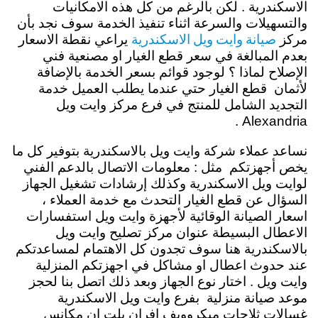
الاسكندرية . لكن بالرغم من كل هذه الامكانيات
والتسهيلات والسرعة اثناء تنفيذ الخدمة سوف نجد بأن
صيانة وايت ويل الاسكندرية
مركز
يراعي نقطة الاسعار
بعدم المبالغة في سعر قطع الغيار او مصنعية فني
الإصلاح لماذا ؟ لوجود قوائم بسعر الخدمة بالإضافة
لأثمان قطع الغيار حتي عندما يطلب العميل خدمة
التجديد الشامل للمنتج في فرع مركز وايت ويل
Alexandria .
نساعد عملاء شركة وايت ويل بالاسكندرية بتوفير كل ما
يخص أجهزتكم مثل : معلومات الاتصال بالدعم الفني
لوايت ويل الاسكندرية وكذلك إرشادات تشغيل الجهاز
السؤال عن قطع الغيار التحدث مع خدمة العملاء ،
اسعار الصيانة الوقائية لأجهزة وايت ويل استفسارات
الاعطال البسيطة عنوان مركز تصليح وايت ويل
بالاسكندرية هنا سوف تجدون كل الاهتمام لمساعدتكم
عند حدوث اعطال او مشاكل في اجهزتكم المنزلية
وايت ويل . اختار نوع الجهاز وبعد ذلك اتصل بنا لحجز
موعد صيانة منزلية بفرع وايت ويل الاسكندرية
غسالات ثلاجات ميكروويف افران بلت ان مكانس